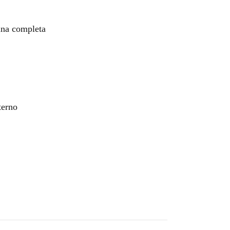
ina completa
terno