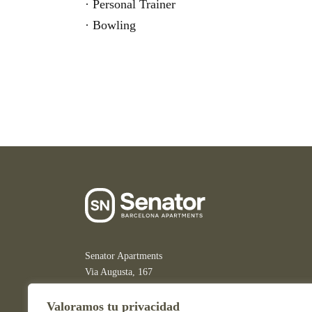
· Personal Trainer
· Bowling
Senator Apartments
Via Augusta, 167
08021 Barcelona · España
Valoramos tu privacidad