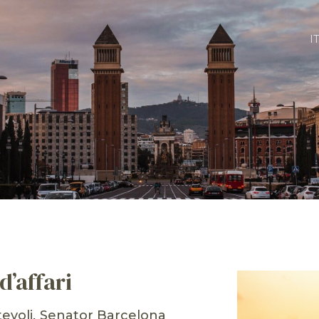
I
d’affari
evoli
Senator Barcelona
,