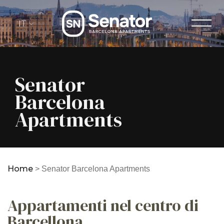
Salta
ai
IT
contenuti
Senator
Barcelona
Apartments
Home
>
Senator Barcelona Apartments
Appartamenti nel centro di
Barcellona